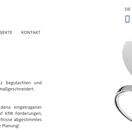
SIE
OJEKTE
KONTAKT
tz begutachten und
e maßgeschneidert.
„dena eingetragener
auf KfW Förderungen,
rfnisse abgestimmtes
e Planung!